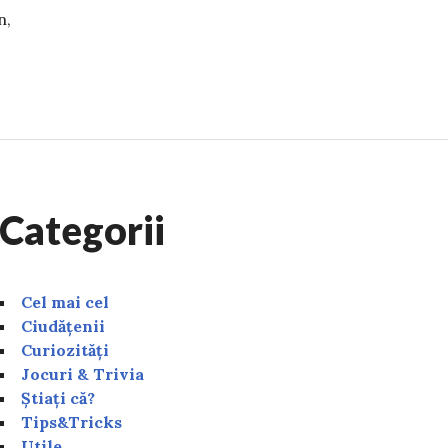
n,
tronomice vor avea loc în 2025? Unele dintre ele pot fi
Categorii
Cel mai cel
Ciudățenii
Curiozități
Jocuri & Trivia
Știați că?
Tips&Tricks
Utile