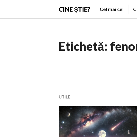
Skip
CINE ȘTIE?
Cel mai cel
C
to
content
Etichetă:
feno
UTILE