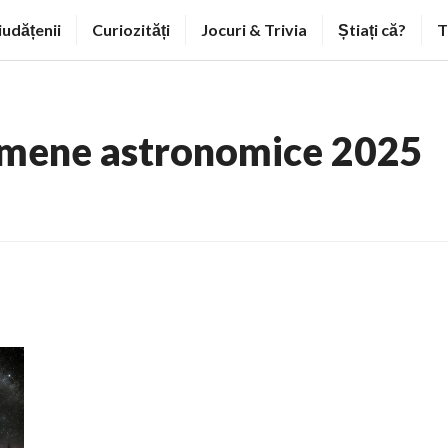
iudățenii
Curiozități
Jocuri & Trivia
Știați că?
T
mene astronomice 2025