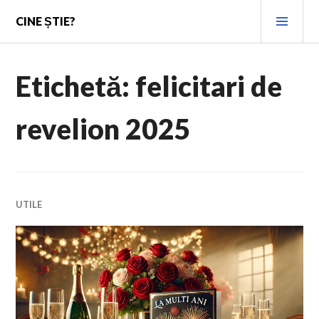
Skip
PRI
CINE ȘTIE?
to
MEN
content
Etichetă:
felicitari de
revelion 2025
UTILE