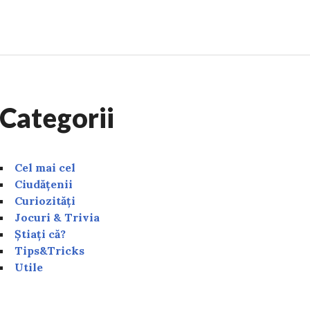
creștine de Florii: Urări și felicitări cu „La mulți ani!” 
Categorii
Cel mai cel
Ciudățenii
Curiozități
Jocuri & Trivia
Știați că?
Tips&Tricks
Utile