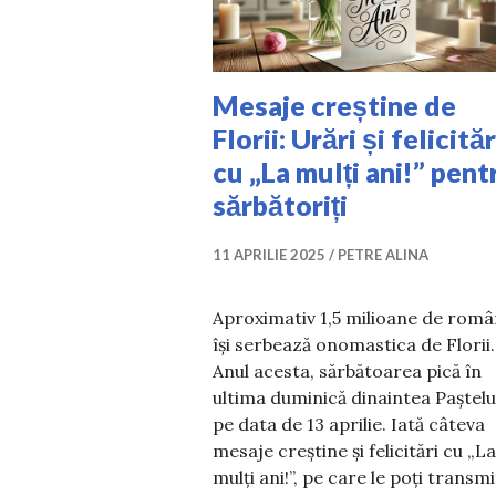
Mesaje creștine de
Florii: Urări și felicităr
cu „La mulți ani!” pent
sărbătoriți
11 APRILIE 2025
PETRE ALINA
Aproximativ 1,5 milioane de româ
își serbează onomastica de Florii.
Anul acesta, sărbătoarea pică în
ultima duminică dinaintea Paștelu
pe data de 13 aprilie. Iată câteva
mesaje creștine și felicitări cu „La
mulți ani!”, pe care le poți transm