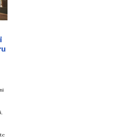
i
ru
ni
i,
ite