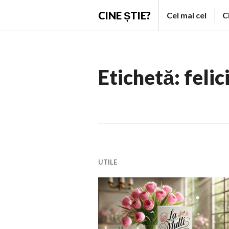
Skip
CINE ȘTIE?
Cel mai cel
C
to
content
Etichetă:
felic
UTILE