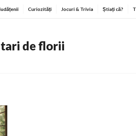
iudățenii
Curiozități
Jocuri & Trivia
Știați că?
T
itari de florii