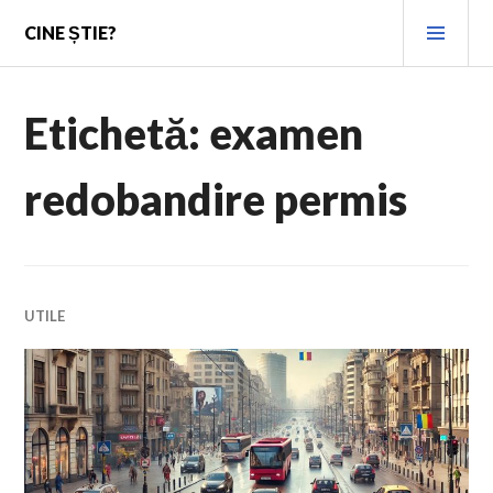
Skip
PRI
CINE ȘTIE?
to
MEN
content
Etichetă:
examen
redobandire permis
UTILE