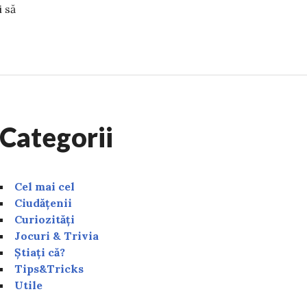
i să
e sunt organizate de 8 martie 2025 în București? Petrece
Categorii
Cel mai cel
Ciudățenii
Curiozități
Jocuri & Trivia
Știați că?
Tips&Tricks
Utile