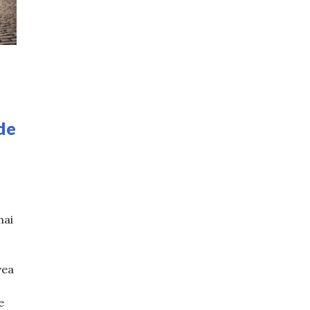
e
 de
mai
vea
e