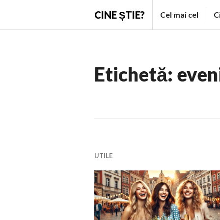
Skip
CINE ȘTIE?
Cel mai cel
C
to
content
Etichetă:
even
UTILE