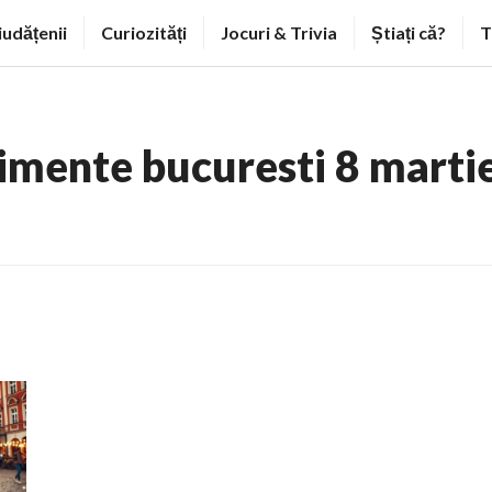
iudățenii
Curiozități
Jocuri & Trivia
Știați că?
T
imente bucuresti 8 marti