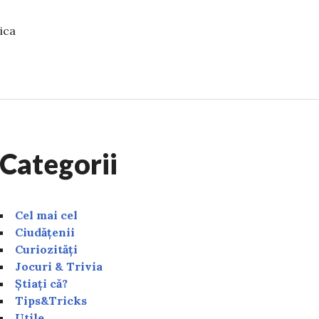
ica
entru care Europa și Africa nu sunt legate prin strâmtoa
Categorii
Cel mai cel
Ciudățenii
Curiozități
Jocuri & Trivia
Știați că?
Tips&Tricks
Utile