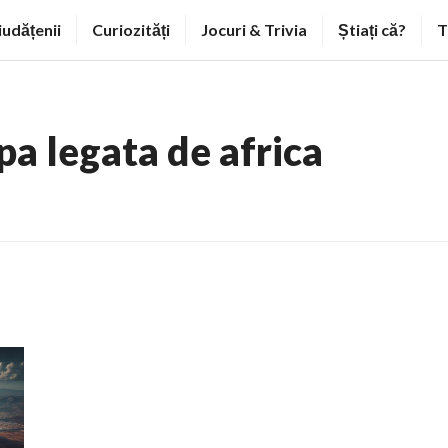
iudățenii
Curiozități
Jocuri & Trivia
Știați că?
T
pa legata de africa