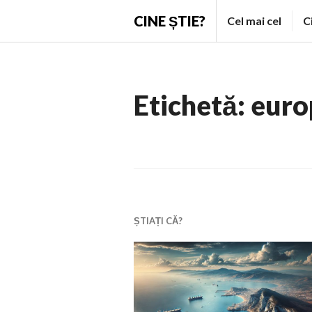
Skip
CINE ȘTIE?
Cel mai cel
C
to
content
Etichetă:
euro
ȘTIAȚI CĂ?