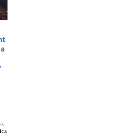
nt
ea
r
ă,
ica