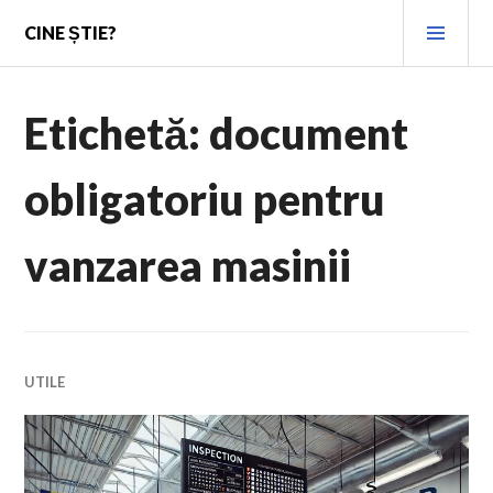
Skip
PRI
CINE ȘTIE?
to
MEN
content
Etichetă:
document
obligatoriu pentru
vanzarea masinii
UTILE