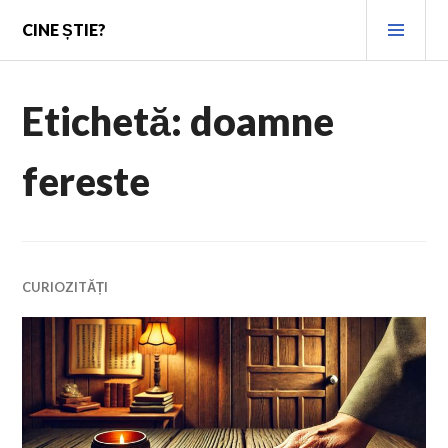
Skip
PRI
CINE ȘTIE?
to
MEN
content
Etichetă:
doamne
fereste
CURIOZITĂȚI