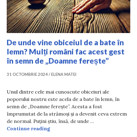
De unde vine obiceiul de a bate în
lemn? Mulți români fac acest gest
în semn de „Doamne ferește”
31 OCTOMBRIE 2024
ELENA MATEI
Unul dintre cele mai cunoscute obiceiuri ale
poporului nostru este acela de a bate în lemn, în
semn de „Doamne ferește”. Acesta a fost
împrumutat de la strămoși și a devenit ceva extrem
de normal. Puțini știu, însă, de unde …
De unde vine obiceiul de a bate în
Continue reading