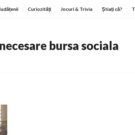
iudățenii
Curiozități
Jocuri & Trivia
Știați că?
T
 necesare bursa sociala