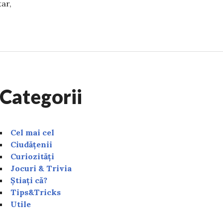
tar,
e bursa socială în 2025? Condiții de acordare pentru ele
Categorii
Cel mai cel
Ciudățenii
Curiozități
Jocuri & Trivia
Știați că?
Tips&Tricks
Utile