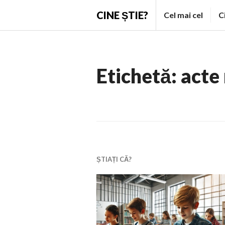
Skip
CINE ȘTIE?
Cel mai cel
C
to
content
Etichetă:
acte
ȘTIAȚI CĂ?