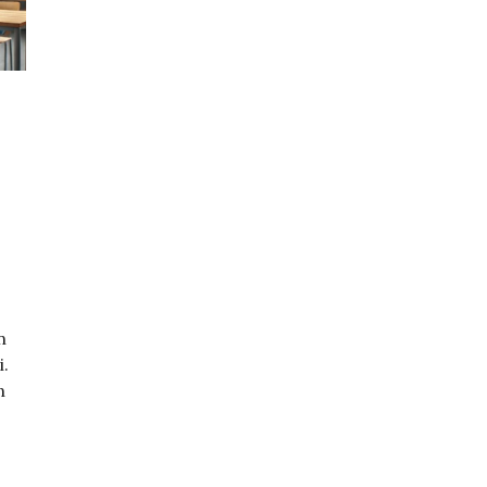
n
i.
n